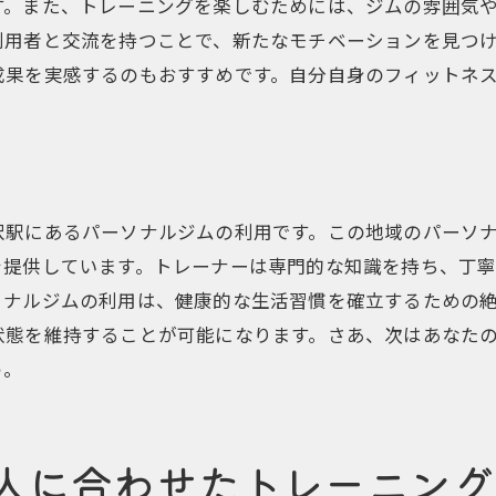
す。また、トレーニングを楽しむためには、ジムの雰囲気
長期間のトレーニングで得られる効果
利用者と交流を持つことで、新たなモチベーションを見つ
トレーニング継続のための計画作り
成果を実感するのもおすすめです。自分自身のフィットネ
上北沢のパーソナルジムでの成功事例
日々の習慣としてのトレーニング
継続的トレーニングの体験談
上北沢で健康的なライフスタイルを手に入れる秘訣
沢駅にあるパーソナルジムの利用です。この地域のパーソ
ライフスタイルに合わせたジム活用法
を提供しています。トレーナーは専門的な知識を持ち、丁
ソナルジムの利用は、健康的な生活習慣を確立するための
健康維持のための食事管理
状態を維持することが可能になります。さあ、次はあなた
運動と休息のバランスを見直す
う。
健康的な生活習慣の構築
上北沢での健康イベント紹介
成功したライフスタイルチェンジ例
人に合わせたトレーニング