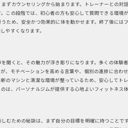
、まずカウンセリングから始まります。トレーナーとの対
プロフェッショナルのための設備
す。この段階では、初心者の方も安心して質問できる環境
初心者が安心して始められる理由
行うため、安全かつ効果的に体を動かせます。終了後には
プロ選手が選ぶジムの特徴
指しやすくなります。
幅広いニーズに応える上北沢ジム
充実した設備で身体づくりを効率的に進める方法
最新設備の効果的な活用法
声を聞くと、その魅力が浮き彫りになります。多くの体験
設備ごとのトレーニングメニュー
すが、モチベーションを高める言葉や、個別の進捗に合わ
設備を活かしたトレーニングのコツ
最新のマシンと清潔な環境が整っているため、安心してト
上北沢ジムの設備紹介
るのは、パーソナルジムが提供する心地よいフィットネス
初心者用の設備利用ガイド
充実設備でのトレーニング事例
パーソナルジムでの継続的なトレーニングの重要性
楽しむための秘訣は、まず自分の目標を明確に持つことで
継続のためのモチベーション維持法