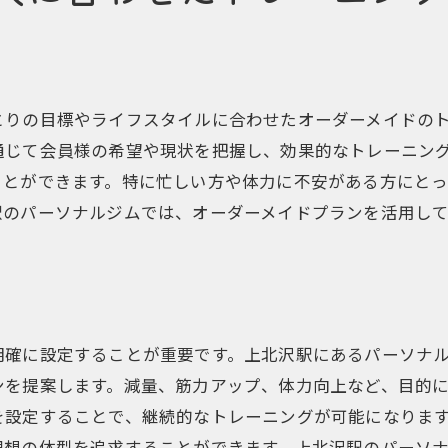
トレーナーと共に目標達成を目指すパーソナルジムの魅
目標達成のためのトレーナーとの協力
トレーナーと共に作る成功のステップ
トレーナーの指導がもたらす変化
とりの目標やライフスタイルに合わせたオーダーメイドの
モチベーションを引き出すトレーナーの役割
通じて会員様の希望や現状を把握し、効果的なトレーニン
トレーナーと一緒に取り組むゴール設定
ことができます。特に忙しい方や体力に不安がある方にとっ
上北沢のパーソナルジムでの成功体験
駅のパーソナルジムでは、オーダーメイドプランを活用し
明確に設定することが重要です。上北沢駅にあるパーソナ
ンを提案します。減量、筋力アップ、体力向上など、目的
を設定することで、継続的なトレーニングが可能になりま
理想の体型を追求することができます。上北沢駅のパーソ