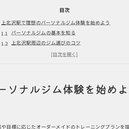
目次
上北沢駅で理想のパーソナルジム体験を始めよう
パーソナルジムの基本を知る
上北沢駅周辺のジム選びのコツ
初めてのパーソナルジム体験の流れ
体験者の声から学ぶジムの魅力
上北沢でのジム体験を楽しむ秘訣
フィットネスライフの第一歩
ーソナルジム体験を始めよ
パーソナルジムで個人に合わせたトレーニングプランを
オーダーメイドプランの魅力
トレーニング目標の設定方法
パーソナルジムでの目標達成事例
態や目標に応じたオーダーメイドのトレーニングプランを