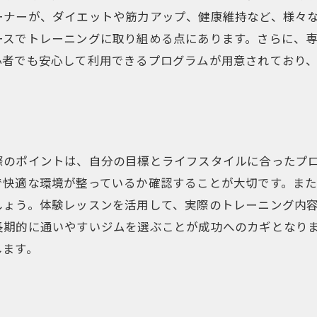
プログラムのカスタマイズ方法
ーナーが、ダイエットや筋力アップ、健康維持など、様々
効果的なトレーニングの秘訣
ースでトレーニングに取り組める点にあります。さらに、
心者でも安心して利用できるプログラムが用意されており
上北沢駅でのトレーニングプラン活用例
専門知識を持つトレーナーがサポートする健康づくり
信頼できるトレーナーの選び方
トレーナーの専門性を活かす方法
トレーナーと共に健康を維持する秘訣
際のポイントは、自分の目標とライフスタイルに合ったプ
で快適な環境が整っているか確認することが大切です。ま
個別指導で得られるメリット
しょう。体験レッスンを活用して、実際のトレーニング内
トレーナーが提供する健康アドバイス
長期的に通いやすいジムを選ぶことが成功へのカギとなり
上北沢のトレーナー紹介
します。
初心者からプロまで対応可能な上北沢のパーソナルジム
初心者におすすめのプログラム
上級者向けの特化トレーニング