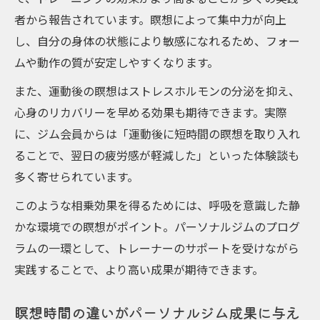
者から報告されています。瞑想によって集中力が向上
し、自分の身体の状態により敏感になれるため、フォー
ムや動作の質が安定しやすくなります。
また、運動後の瞑想はストレスホルモンの分泌を抑え、
心身のリカバリーを早める効果も期待できます。実際
に、ジム会員からは「運動後に短時間の瞑想を取り入れ
ることで、翌日の疲労感が軽減した」といった体験談も
多く寄せられています。
このような相乗効果を得るためには、呼吸を意識した静
かな環境での瞑想がポイント。パーソナルジムのプログ
ラムの一環として、トレーナーのサポートを受けながら
実践することで、より高い成果が期待できます。
瞑想時間の違いがパーソナルジム成果に与え