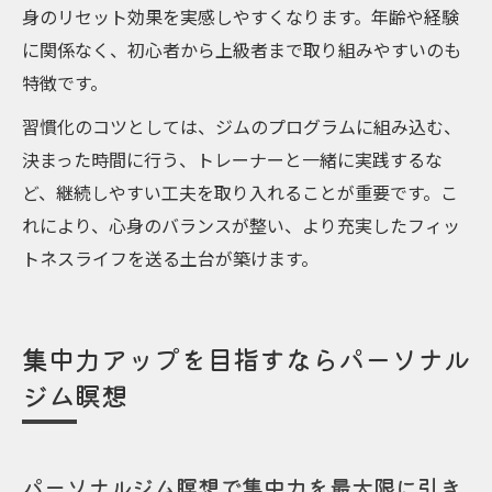
身のリセット効果を実感しやすくなります。年齢や経験
に関係なく、初心者から上級者まで取り組みやすいのも
特徴です。
習慣化のコツとしては、ジムのプログラムに組み込む、
決まった時間に行う、トレーナーと一緒に実践するな
ど、継続しやすい工夫を取り入れることが重要です。こ
れにより、心身のバランスが整い、より充実したフィッ
トネスライフを送る土台が築けます。
集中力アップを目指すならパーソナル
ジム瞑想
パーソナルジム瞑想で集中力を最大限に引き