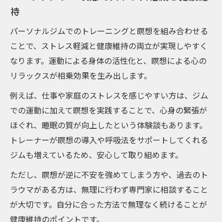
持
シュ術
パーソナルジムでのトレーニングと瞑想を組み合わせる
ストレス緩和に役立つパーソナルジム瞑想
ことで、ストレス軽減と健康維持の両立が実現しやすく
習慣
なります。運動による身体の活性化と、瞑想による心の
パーソナルジムと瞑想で心身のストレスを
リラックスが相乗効果を生み出します。
軽減
ストレスケアに強いパーソナルジム瞑想の
例えば、仕事や家庭のストレスを感じやすい方は、ジム
実践
での運動に加えて瞑想を実践することで、心身の緊張が
ほぐれ、睡眠の質が向上したという体験談もあります。
日常生活で役立つ瞑想術をジムで体感
トレーナーが瞑想の導入や呼吸法をサポートしてくれる
パーソナルジムで学ぶ日常向け瞑想テクニ
ジムも増えているため、安心して取り組めます。
ック
ただし、瞑想が逆に不安を強めてしまう方や、過去のト
ジムで体感する瞑想が日常生活に与える変
ラウマがある方は、無理に行わず専門家に相談すること
化
が大切です。自分に合った方法で無理なく続けることが
パーソナルジム瞑想で日常の疲れをリセッ
健康維持のポイントです。
ト