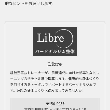
的なヒントをお届けします。
Libre
経験豊富なトレーナーが、目標達成に向けた効率的なトレ
ーニング方法を上北沢で提案します。健康的な身体づくり
を目指す方をトータルでサポートするパーソナルジムで
す。理想の身体づくりへ踏み出してみませんか。
〒156-0057
東京都世田谷区上北沢４丁目２５−１ 1F