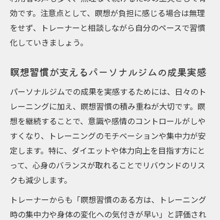
効です。注意点として、瞑想が負担に感じる場合は無理
をせず、トレーナーと相談しながら自分のペースで習慣
化していきましょう。
瞑想習慣が支えるパーソナルジムの成果実感
パーソナルジムでの成果を実感するためには、日々のト
レーニングに加え、瞑想習慣の積み重ねが大切です。瞑
想を継続することで、意識や感情のコントロールがしや
すくなり、トレーニングのモチベーションや集中力が安
定します。特に、ダイエットや体力向上を目指す方にと
って、心身のバランスが取れることでリバウンドのリス
クも減少します。
トレーナーからも「瞑想習慣のある方は、トレーニング
時の集中力や身体の変化への気付きが早い」と評価され