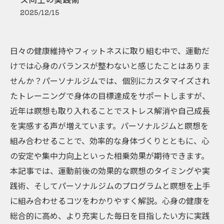
2025/12/15
日々の健康維持やフィットネスに取り組む中で、運動だ
けでは心身のバランスが整わないと感じたことはありま
せんか？パーソナルジムでは、個別にカスタマイズされ
たトレーニングで身体の目標達成をサポートしますが、
近年は瞑想も取り入れることでストレス解消や自己成長
を実感する声が増えています。パーソナルジムと瞑想を
組み合わせることで、効率的な身体づくりとともに、心
の安定や集中力向上といった相乗効果が期待できます。
本記事では、運動前後の効果的な瞑想のタイミングや実
践術、そしてパーソナルジムのプログラムと瞑想を上手
に組み合わせるコツをわかりやすく解説。心身の健康を
総合的に高め、より充実した毎日を目指したい方に実践