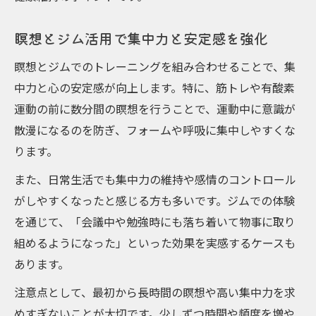
日常習慣にしたいパーソナルジム瞑想法の
瞑想とジム活用で集中力と安定感を強化
魅力
瞑想とジムでのトレーニングを組み合わせることで、集
瞑想実践がジム外でも役立つ理由を解説
中力と心の安定感が向上します。特に、筋トレや有酸素
運動の前に数分間の瞑想を行うことで、運動中に意識が
散漫になるのを防ぎ、フォームや呼吸に集中しやすくな
ります。
また、日常生活でも集中力の維持や感情のコントロール
がしやすくなったと感じる方も多いです。ジムでの体験
を通じて、「会議中や勉強時にも落ち着いて物事に取り
組めるようになった」といった効果を実感するケースも
あります。
注意点として、最初から長時間の瞑想や高い集中力を求
めすぎないことが大切です。少しずつ時間や頻度を増や