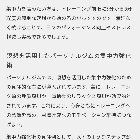
集中力を高めたい方は、トレーニング前後に3分から5分
程度の簡単な瞑想から始めるのがおすすめです。無理な
く続けることで、日々のパフォーマンス向上やストレス
軽減も実感できるでしょう。
瞑想を活用したパーソナルジムの集中力強化
術
パーソナルジムでは、瞑想を活用した集中力強化のため
の具体的な方法が導入されています。主に、トレーニン
グ前の呼吸瞑想や、運動後のリラックス瞑想が効果的と
されています。これにより、心身ともにトレーニングへ
の意識を高め、目標達成へのモチベーション維持につな
げます。
集中力強化術の具体例として、以下のようなステップが