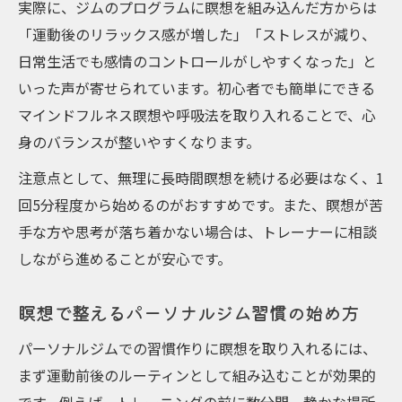
実際に、ジムのプログラムに瞑想を組み込んだ方からは
瞑想習慣が支えるパーソナルジムの成果実
「運動後のリラックス感が増した」「ストレスが減り、
感
日常生活でも感情のコントロールがしやすくなった」と
運動前後の瞑想が与える相乗効果とは
いった声が寄せられています。初心者でも簡単にできる
パーソナルジムで運動前後に行う瞑想の意
マインドフルネス瞑想や呼吸法を取り入れることで、心
義
身のバランスが整いやすくなります。
運動前後の瞑想がパーソナルジム効果を促
注意点として、無理に長時間瞑想を続ける必要はなく、1
進
回5分程度から始めるのがおすすめです。また、瞑想が苦
瞑想時間の違いがパーソナルジム成果に与
手な方や思考が落ち着かない場合は、トレーナーに相談
える影響
しながら進めることが安心です。
パーソナルジムで運動後の瞑想がもたらす
瞑想で整えるパーソナルジム習慣の始め方
心身変化
習慣化した瞑想がジムトレーニング効果を
パーソナルジムでの習慣作りに瞑想を取り入れるには、
後押し
まず運動前後のルーティンとして組み込むことが効果的
集中力アップを目指すならパーソナルジム瞑想