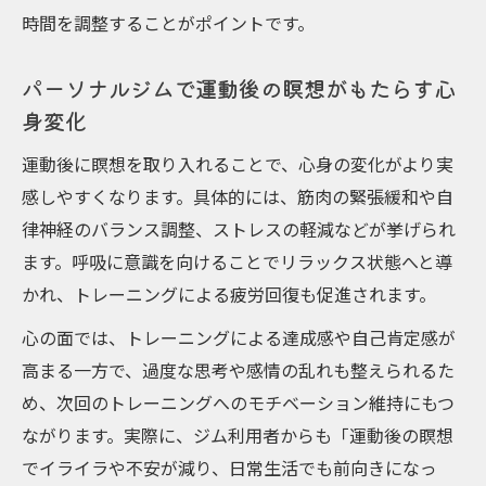
時間を調整することがポイントです。
パーソナルジムで運動後の瞑想がもたらす心
身変化
運動後に瞑想を取り入れることで、心身の変化がより実
感しやすくなります。具体的には、筋肉の緊張緩和や自
律神経のバランス調整、ストレスの軽減などが挙げられ
ます。呼吸に意識を向けることでリラックス状態へと導
かれ、トレーニングによる疲労回復も促進されます。
心の面では、トレーニングによる達成感や自己肯定感が
高まる一方で、過度な思考や感情の乱れも整えられるた
め、次回のトレーニングへのモチベーション維持にもつ
ながります。実際に、ジム利用者からも「運動後の瞑想
でイライラや不安が減り、日常生活でも前向きになっ