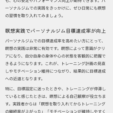
も、心の安定やパフォーマンス向上が期待できます。パ
ーソナルジムでの実践をきっかけに、ぜひ日常にも瞑想
の習慣を取り入れてみましょう。
瞑想実践でパーソナルジム目標達成率が向上
パーソナルジムでの目標達成率を高めたい方にとって、
瞑想の実践は非常に有効です。瞑想によって意識がクリ
アになり、自分自身の身体や心の状態を客観的に把握で
きるようになります。これが、トレーニング計画の見直
しやモチベーション維持につながり、結果的に目標達成
への近道となります。
特に、目標設定に迷ったときや、トレーニングが停滞し
ていると感じたときは、瞑想による自己観察が役立ちま
す。実践者からは「瞑想を取り入れてからトレーニング
の継続率が上がった」「モチベーションが維持しやすく