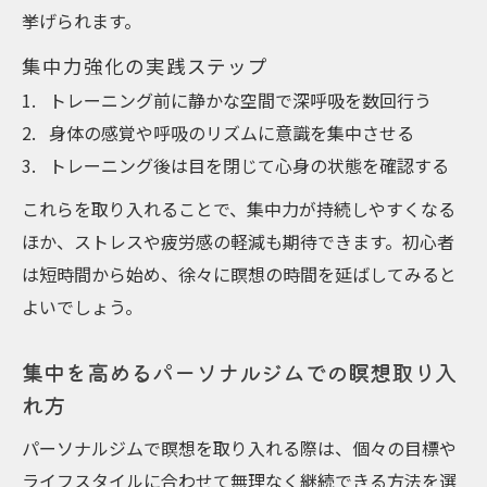
挙げられます。
集中力強化の実践ステップ
トレーニング前に静かな空間で深呼吸を数回行う
身体の感覚や呼吸のリズムに意識を集中させる
トレーニング後は目を閉じて心身の状態を確認する
これらを取り入れることで、集中力が持続しやすくなる
ほか、ストレスや疲労感の軽減も期待できます。初心者
は短時間から始め、徐々に瞑想の時間を延ばしてみると
よいでしょう。
集中を高めるパーソナルジムでの瞑想取り入
れ方
パーソナルジムで瞑想を取り入れる際は、個々の目標や
ライフスタイルに合わせて無理なく継続できる方法を選