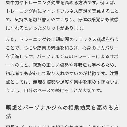
集中力やトレーニング効果を高める方法です。例えば、
トレーニング前にマインドフルネス瞑想を実践すること
で、気持ちを切り替えやすくなり、身体の感覚にも敏感
になれるといったメリットがあります。
また、トレーニング後に短時間のリラックス瞑想を行う
ことで、心拍や筋肉の緊張を和らげ、心身のリカバリー
を促進します。パーソナルジムのトレーナーによるサポ
ートのもと、瞑想の正しい姿勢や呼吸法も学べるため、
初心者でも安心して取り入れやすいのが特徴です。注意
点としては、無理な姿勢や過度な集中を求めすぎないよ
うにし、自分のペースで続けることが大切です。
瞑想とパーソナルジムの相乗効果を高める方
法