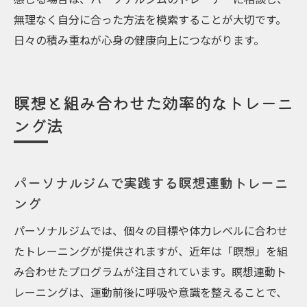
無理なく自分に合った方法を模索することが大切です。
日々の積み重ねが心身の健康向上につながります。
瞑想と組み合わせた効率的なトレーニ
ング法
パーソナルジムで実践する瞑想連動トレーニ
ング
パーソナルジムでは、個々の目標や体力レベルに合わせ
たトレーニングが提供されますが、近年は「瞑想」を組
み合わせたプログラムが注目されています。瞑想連動ト
レーニングは、運動前後に呼吸や意識を整えることで、