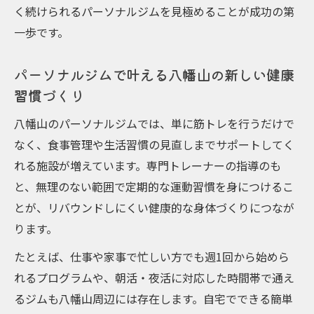
八幡山エリアのパーソナルジム活用で挫折
く続けられるパーソナルジムを見極めることが成功の第
を防ぐ方法
一歩です。
パーソナルジム継続で得られるボディメイ
パーソナルジムで叶える八幡山の新しい健康
クの変化
習慣づくり
プロトレーナーが支えるボディメイク成功の秘
訣
八幡山のパーソナルジムでは、単に筋トレを行うだけで
パーソナルジムのプロトレーナー指導で理
なく、食事管理や生活習慣の見直しまでサポートしてく
想体型へ
れる施設が増えています。専門トレーナーの指導のも
と、無理のない範囲で定期的な運動習慣を身につけるこ
八幡山のプロトレーナーが行う個別ボディ
とが、リバウンドしにくい健康的な身体づくりにつなが
メイク戦略
ります。
パーソナルジムで実現する安心のトレーナ
ーサポート
たとえば、仕事や家事で忙しい方でも週1回から始めら
れるプログラムや、朝活・夜活に対応した時間帯で通え
プロトレーナーの知識が支えるボディメイ
るジムも八幡山周辺には存在します。自宅でできる簡単
ク成功事例