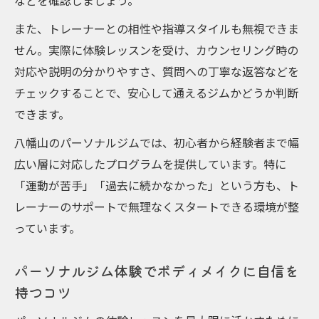
などを確認しましょう。
る
また、トレーナーとの相性や指導スタイルも無視できま
パーソナルジム選択で叶える健康と美の新
せん。実際に体験レッスンを受け、カウンセリング時の
常識
対応や説明の分かりやすさ、質問への丁寧な返答などを
八幡山で始めるパーソナルジム習慣がもた
チェックすることで、安心して通えるジムかどうか判断
らす変化
できます。
パーソナルジムで実感する健康美のメリッ
八幡山のパーソナルジムでは、初心者から経験者まで幅
ト
広い層に対応したプログラムを提供しています。特に
八幡山のパーソナルジムで理想をカタチに
「運動が苦手」「過去に続かなかった」という方も、ト
する方法
レーナーのサポートで無理なくスタートできる環境が整
パーソナルジム利用で美しさと健康を両立
っています。
するコツ
パーソナルジム体験でボディメイクに自信を
持つコツ