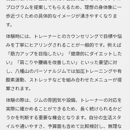
方のポイント
プログラムを提案してもらえるため、理想の身体像に一
パーソナルジムを続けやすくする環境とサ
歩近づくための具体的なイメージが湧きやすくなりま
ービスの見極め方
す。
パーソナルジムで求めるサポート内容と選
体験時には、トレーナーとのカウンセリングで目標や悩
択基準
みを丁寧にヒアリングされることが一般的です。例えば
八幡山パーソナルジム比較で見えてくる決
「筋力アップを目指したい」「健康的にダイエットした
め手
い」「肩こりや腰痛を改善したい」といった要望に対
継続しやすい八幡山のパーソナルジム活用術
し、八幡山のパーソナルジムでは加圧トレーニングや有
パーソナルジムで継続できる仕組みと八幡
酸素運動、ストレッチなどを組み合わせたメニューが提
山の特徴
案されます。
八幡山のパーソナルジムで習慣化を成功さ
体験の際は、ジムの雰囲気や設備、トレーナーの対応を
せるコツ
実際に確かめることができるため、長く続けられるかど
パーソナルジム通いを無理なく続けるため
うかを判断する重要な機会となります。自分の生活スタ
の工夫
イルや通いやすさ、予算面も含めて比較検討し、無理な