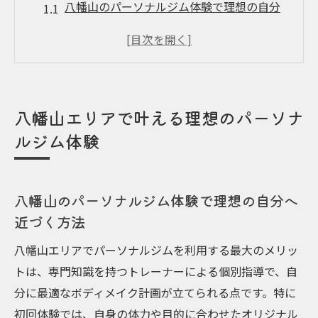
八幡山のパーソナルジム体験で理想の自分
へ近づく方法
パーソナルジムで叶える八幡山の新しい健
康習慣づくり
八幡山パーソナルジム選びで安心して始め
八幡山エリアで叶える理想のパーソナ
る第一歩
ルジム体験
パーソナルジム体験でボディメイクに自信
を持つコツ
八幡山で失敗しないパーソナルジム選びの
八幡山のパーソナルジム体験で理想の自分へ
実体験談
近づく方法
自分に合うパーソナルジム選びの決め手とは
八幡山エリアでパーソナルジムを利用する最大のメリッ
パーソナルジム選びで重視したいトレーナ
トは、専門知識を持つトレーナーによる個別指導で、自
ーとの相性
分に最適なボディメイク計画が立てられる点です。特に
八幡山のパーソナルジムで自分に合う選び
初回体験では、自身の体力や目的に合わせたオリジナル