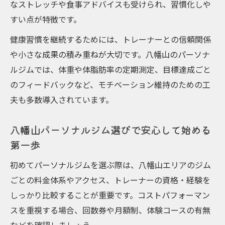
なストレッチや食事アドバイスも受けられ、習慣化しや
八幡山パーソナルジムのトレーナー選びポ
すい点が特徴です。
イント
効率的トレーニングで変わる八幡山ライフ
健康習慣を継続するためには、トレーナーとの信頼関係
や小さな成果の積み重ねが大切です。八幡山のパーソナ
パーソナルジムで効率的なトレーニング習
ルジムでは、体重や体脂肪率の定期測定、目標達成ごと
慣を始める
のフィードバックなど、モチベーション維持のための工
八幡山のパーソナルジムで忙しい女性も続
夫も多数導入されています。
けやすい工夫
パーソナルジム体験で日常が変わる効率ア
八幡山パーソナルジム選びで安心して始める
ップ法
第一歩
八幡山のパーソナルジムで学ぶ時短トレー
初めてパーソナルジムを選ぶ際は、八幡山エリアのジム
ニング術
ごとの料金体系やアクセス、トレーナーの資格・経験を
パーソナルジム利用で生活リズムが整う理
しっかり比較することが重要です。コストパフォーマン
由
スを重視する場合、回数券や月額制、体験コースの有無
パーソナルジム選択で健康と美しさを手に入れ